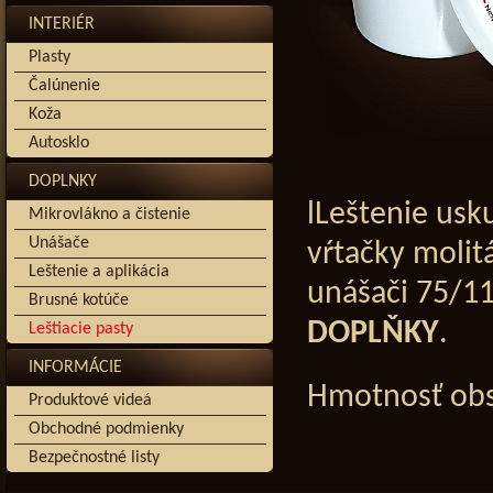
INTERIÉR
Plasty
Čalúnenie
Koža
Autosklo
DOPLNKY
lLeštenie usk
Mikrovlákno a čistenie
Unášače
vŕtačky moli
Leštenie a aplikácia
unášači 75/1
Brusné kotúče
DOPLŇKY
.
Leštiacie pasty
INFORMÁCIE
Hmotnosť ob
Produktové videá
Obchodné podmienky
Bezpečnostné listy